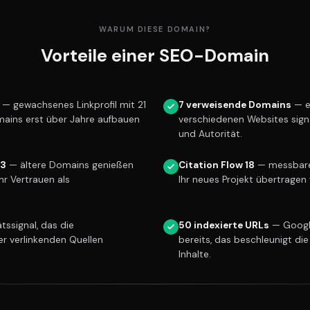
WARUM DIESE DOMAIN?
Vorteile einer SEO-Domain
— gewachsenes Linkprofil mit 21
7 verweisende Domains
— e
mains erst über Jahre aufbauen
verschiedenen Websites sign
und Autorität.
13
— ältere Domains genießen
Citation Flow 18
— messbare 
r Vertrauen als
Ihr neues Projekt übertragen 
tssignal, das die
50 indexierte URLs
— Googl
er verlinkenden Quellen
bereits, das beschleunigt die
Inhalte.